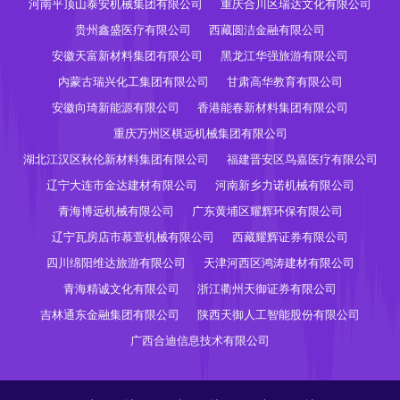
河南平顶山泰安机械集团有限公司
重庆合川区瑞达文化有限公司
贵州鑫盛医疗有限公司
西藏圆洁金融有限公司
安徽天富新材料集团有限公司
黑龙江华强旅游有限公司
内蒙古瑞兴化工集团有限公司
甘肃高华教育有限公司
安徽向琦新能源有限公司
香港能春新材料集团有限公司
重庆万州区棋远机械集团有限公司
湖北江汉区秋伦新材料集团有限公司
福建晋安区鸟嘉医疗有限公司
辽宁大连市金达建材有限公司
河南新乡力诺机械有限公司
青海博远机械有限公司
广东黄埔区耀辉环保有限公司
辽宁瓦房店市慕萱机械有限公司
西藏耀辉证券有限公司
四川绵阳维达旅游有限公司
天津河西区鸿涛建材有限公司
青海精诚文化有限公司
浙江衢州天御证券有限公司
吉林通东金融集团有限公司
陕西天御人工智能股份有限公司
广西合迪信息技术有限公司